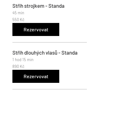
Střih strojkem - Standa
45 min
550
550 Kč
českých
korun
Rezervovat
Střih dlouhých vlasů - Standa
1 hod 15 min
890
890 Kč
českých
korun
Rezervovat