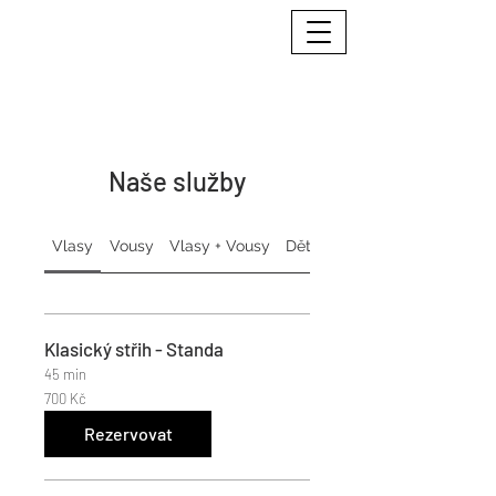
Naše služby
Vlasy
Vousy
Vlasy + Vousy
Děti
Ženy
Klasický střih - Standa
45 min
700
700 Kč
českých
korun
Rezervovat