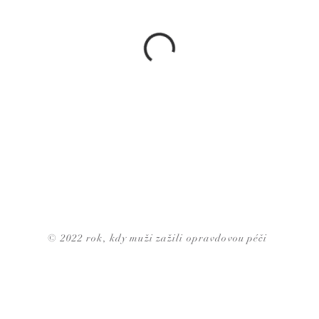
© 2022 rok,
kdy
muži zažili
opravdovou
péči